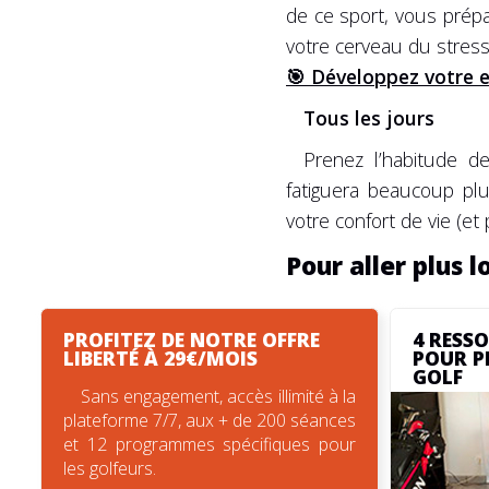
de ce sport, vous prépar
votre cerveau du stress 
🎯 Développez votre e
Tous les jours
Prenez l’habitude d
fatiguera beaucoup plu
votre confort de vie (et
Pour aller plus l
PROFITEZ DE NOTRE OFFRE
4 RESS
LIBERTÉ À 29€/MOIS
POUR P
GOLF
Sans engagement, accès illimité à la
plateforme 7/7, aux + de 200 séances
et 12 programmes spécifiques pour
les golfeurs.