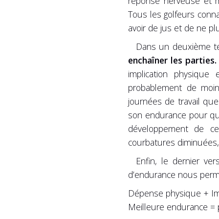
réponse nerveuse et mu
Tous les golfeurs connai
avoir de jus et de ne pl
Dans un deuxième tem
enchaîner les parties.
implication physique
probablement de moins 
journées de travail que
son endurance pour que
développement de cett
courbatures diminuées, 
Enfin, le dernier ver
d’endurance nous perm
Dépense physique + Imp
Meilleure endurance = p