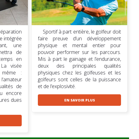
réparation
Sportif à part entière, le golfeur doit
e intégrée
faire preuve d’un développement
nt, une
physique et mental entier pour
mettra de
pouvoir performer sur les parcours.
gtemps en
Mis à part le gainage et l’endurance,
 La visée
deux des principales qualités
a même :
physiques chez les golfeuses et les
, l’amateur
golfeurs sont celles de la puissance
alités de
et de l’explosivité.
ou encore
sures dues
EN SAVOIR PLUS