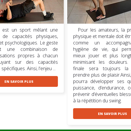
f est un sport mêlant une
Pour les amateurs, la p
e de capacités physiques,
physique et mentale doit êtr
et psychologiques. Le geste
comme un accompagna
st une combinaison de
hygiène de vie, qui per
isations propres à chacun
mieux jouer et plus lon
uyant sur des capacités
minimisant les douleurs.
pécifiques. Ainsi, l'enjeu ...
finale sera toujours l
prendre plus de plaisir.Ainsi
pourra développer ses qu
EN SAVOIR PLUS
puissance, d’endurance, 
prévenir d’éventuelles bles
à la répétition du swing.
EN SAVOIR PLUS