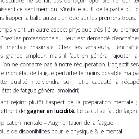
sculaire ne se fait pas de façon optimale, l’erreur tech
ssent ce sentiment qui s’installe au fil de la partie où l’
us frapper la balle aussi bien que sur les premiers trous.
ps vient un autre aspect physique très lié au premier
Chez les professionnels, il leur est demandé d’enchaîne
 et mentale maximale. Chez les amateurs, l’enchaîn
grande ampleur, mais il faut en général rajouter la 
 l’on ne consacre pas à notre récupération. L’objectif s
 mon état de fatigue perturbe le moins possible ma parti
e qualité interviendra sur notre capacité à récupé
état de fatigue général amoindri).
sant rejoint plutôt l’aspect de la préparation mentale 
ettront de
gagner en lucidité.
Le calcul se fait de façon
lication mentale = Augmentation de la fatigue
lus de disponibilités pour le physique & le mental