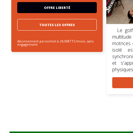
OFFRE LIBERTÉ
TOUTES LES OFFRES
Le gol
multitud
Abonnement personnel à 29,00€TTC/mois, sans
motrices 
engagement.
isolé e
synchron
et s'app
physiques s