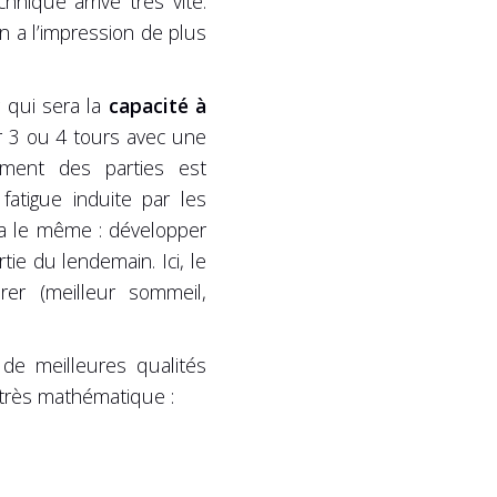
nique arrive très vite.
on a l’impression de plus
 qui sera la
capacité à
r 3 ou 4 tours avec une
ement des parties est
fatigue induite par les
era le même : développer
e du lendemain. Ici, le
rer (meilleur sommeil,
; de meilleures qualités
 très mathématique :