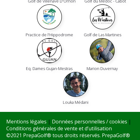
Golf de Villenave D'Ornon
Golf du Médoc - Cabot
Practice de l'Hippodrome
Golf de Las Martines
Eq. Dames Gujan-Mestras
Marion Duvernay
Louka Médani
Mentions légales
|
Données personnelles / cookies
|
Conditions générales de vente et d’utilisation
©2021 PrepaGolf® tous droits réservés. PrepaGolf®